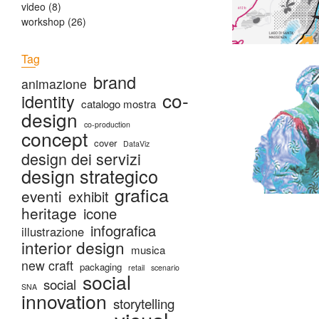
video
(8)
workshop
(26)
Tag
brand
animazione
co-
identity
catalogo mostra
design
co-production
concept
cover
DataViz
design dei servizi
design strategico
grafica
eventi
exhibit
heritage
icone
infografica
illustrazione
interior design
musica
new craft
packaging
retail
scenario
social
social
SNA
innovation
storytelling