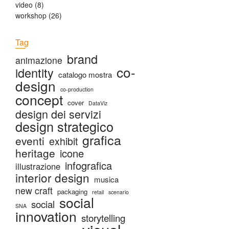
video
(8)
workshop
(26)
Tag
brand
animazione
co-
identity
catalogo mostra
design
co-production
concept
cover
DataViz
design dei servizi
design strategico
grafica
eventi
exhibit
heritage
icone
infografica
illustrazione
interior design
musica
new craft
packaging
retail
scenario
social
social
SNA
innovation
storytelling