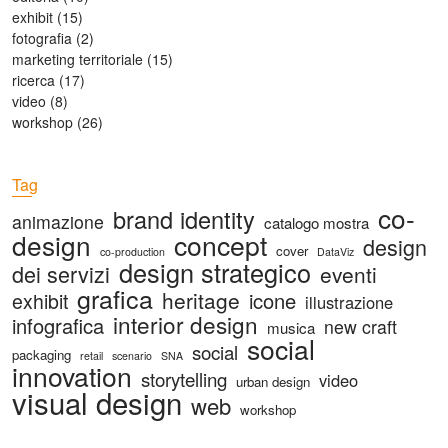
exhibit
(15)
fotografia
(2)
marketing territoriale
(15)
ricerca
(17)
video
(8)
workshop
(26)
Tag
co-
brand identity
animazione
catalogo mostra
design
concept
design
cover
co-production
DataViz
design strategico
dei servizi
eventi
grafica
heritage
icone
exhibit
illustrazione
interior design
infografica
new craft
musica
social
social
packaging
retail
scenario
SNA
innovation
storytelling
video
urban design
visual design
web
workshop