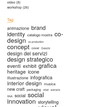
video
(8)
v
workshop
(26)
i
o
u
Tag
s
brand
animazione
p
co-
identity
catalogo mostra
o
design
s
co-production
concept
t
cover
DataViz
:
design dei servizi
design strategico
grafica
eventi
exhibit
heritage
icone
infografica
illustrazione
interior design
musica
new craft
packaging
retail
scenario
social
social
SNA
innovation
storytelling