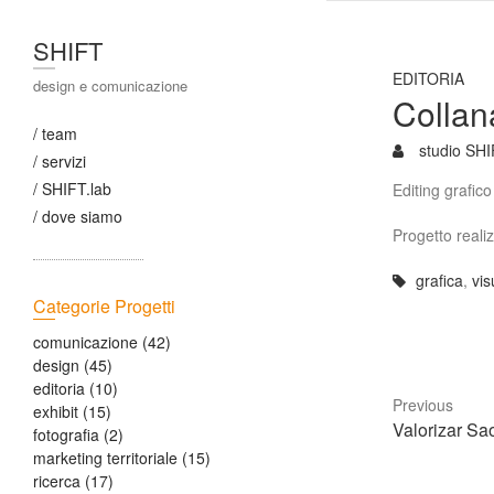
SHIFT
EDITORIA
design e comunicazione
Colla
/ team
studio SH
/ servizi
/ SHIFT.lab
Editing grafico
/ dove siamo
Progetto realiz
grafica
,
vis
Categorie Progetti
comunicazione
(42)
design
(45)
editoria
(10)
Previous
exhibit
(15)
P
Valorizar Sa
fotografia
(2)
r
marketing territoriale
(15)
e
ricerca
(17)