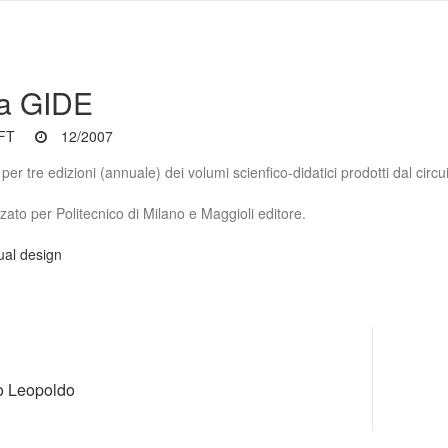
na GIDE
IFT
12/2007
 per tre edizioni (annuale) dei volumi scienfico‑didatici prodotti dal circu
zato per Politecnico di Milano e Maggioli editore.
ual design
o Leopoldo
N
e
x