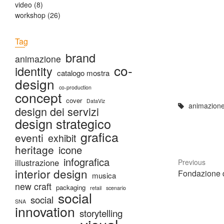
video
(8)
workshop
(26)
Tag
brand
animazione
co-
identity
catalogo mostra
design
co-production
concept
cover
DataViz
animazion
design dei servizi
design strategico
grafica
eventi
exhibit
heritage
icone
infografica
illustrazione
Previous
interior design
Fondazione 
musica
new craft
packaging
retail
scenario
social
social
SNA
innovation
storytelling