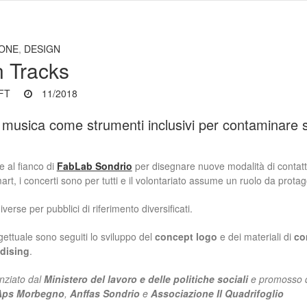
ONE
,
DESIGN
 Tracks
IFT
11/2018
musica come strumenti inclusivi per contaminare s
 al fianco di
FabLab Sondrio
per disegnare nuove modalità di contatto 
rt, i concerti sono per tutti e il volontariato assume un ruolo da protag
verse per pubblici di riferimento diversificati.
gettuale sono seguiti lo sviluppo del
concept logo
e dei materiali di
co
dising
.
anziato dal
Ministero del lavoro e delle politiche sociali
e promosso
Aps Morbegno
,
Anffas Sondrio
e
Associazione Il Quadrifoglio