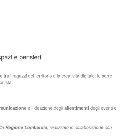
pazi e pensieri
tra i ragazzi del t
erritorio e la creatività digitale: le serre
onista.
municazione
e l’ideazione degli
allestimenti
degli eventi e
 da
Regione L
ombardia
; realizzato in collaborazione con