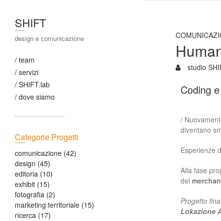
SHIFT
COMUNICAZI
design e comunicazione
Human
/ team
studio SH
/ servizi
/ SHIFT.lab
Coding e 
/ dove siamo
/ Nuovamente
diventano sma
Categorie Progetti
Esperienze di
comunicazione
(42)
design
(45)
Alla fase pro
editoria
(10)
del
merchan
exhibit
(15)
fotografia
(2)
Progetto fin
marketing territoriale
(15)
Lokazione 
ricerca
(17)