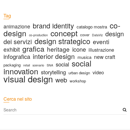
Tag
co-
brand identity
animazione
catalogo mostra
design
concept
design
cover
co-production
DataViz
design strategico
dei servizi
eventi
grafica
heritage
icone
exhibit
illustrazione
interior design
infografica
new craft
musica
social
social
packaging
retail
scenario
SNA
innovation
storytelling
video
urban design
visual design
web
workshop
Cerca nel sito
S
e
a
r