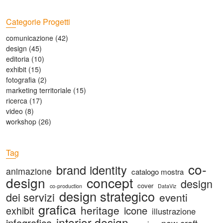
s
p
p
o
Categorie Progetti
o
s
comunicazione
(42)
s
t
design
(45)
t
:
editoria
(10)
:
exhibit
(15)
fotografia
(2)
marketing territoriale
(15)
ricerca
(17)
video
(8)
workshop
(26)
Tag
co-
brand identity
animazione
catalogo mostra
design
concept
design
cover
co-production
DataViz
design strategico
dei servizi
eventi
grafica
heritage
icone
exhibit
illustrazione
interior design
infografica